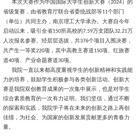
本次大赛作为中国国际大学生创新大赛（
）的
2024
省级复赛，由省教育厅联合省委统战部等
个部门
11
（单位）共同主办，南京理工大学承办。大赛自今年
启动以来，吸引全省
所高校的
万支团队
万
150
7.59
32.21
人次报名参赛。经层层选拔，共
个项目入围决赛，
376
共产生一等奖
项，其中高教主赛道
项、红旅赛
220
150
道
项、产业命题赛道
项。
40
30
我院一直以来都高度重视学生的创新精神和实践能
力的培养，鼓励学生积极参与各类创新活动。创新大
赛是我院双创教育成果的一次集中展示，也是对学生
综合素质教育的一次有力证明。我们坚信，通过不断
的探索和实践，我院学子将在未来的创新之路上再创
佳绩，为社会、为国家的创新发展贡献更多的青春力
量。