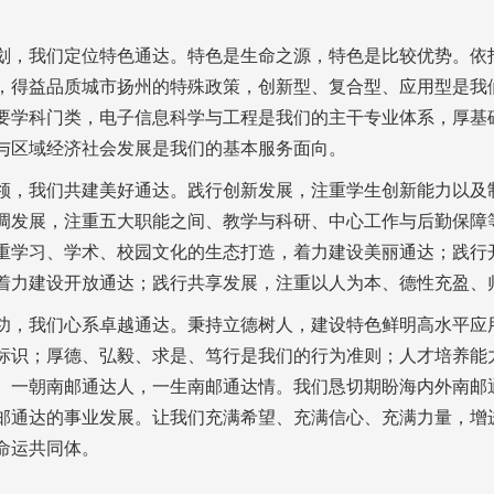
划，我们定位特色通达。特色是生命之源，特色是比较优势。依
，得益品质城市扬州的特殊政策，创新型、复合型、应用型是我
要学科门类，电子信息科学与工程是我们的主干专业体系，厚基
与区域经济社会发展是我们的基本服务面向。
领，我们共建美好通达。践行创新发展，注重学生创新能力以及
调发展，注重五大职能之间、教学与科研、中心工作与后勤保障
重学习、学术、校园文化的生态打造，着力建设美丽通达；践行
着力建设开放通达；践行共享发展，注重以人为本、德性充盈、
功，我们心系卓越通达。秉持立德树人，建设特色鲜明高水平应
标识；厚德、弘毅、求是、笃行是我们的行为准则；人才培养能
。一朝南邮通达人，一生南邮通达情。我们恳切期盼海内外南邮
邮通达的事业发展。让我们充满希望、充满信心、充满力量，增
命运共同体。