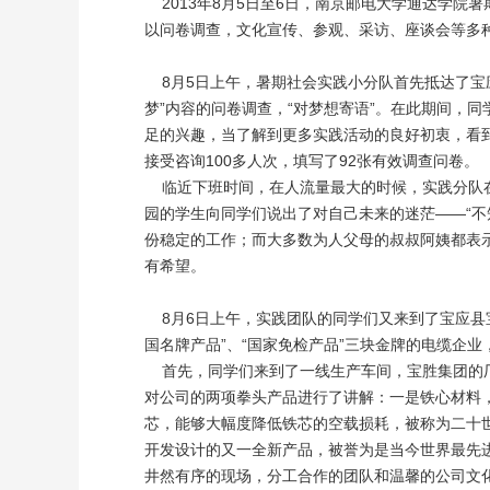
2013年8月5日至6日，南京邮电大学通达学院暑
以问卷调查，文化宣传、参观、采访、座谈会等多种
8月5日上午，暑期社会实践小分队首先抵达了宝应
梦”内容的问卷调查，“对梦想寄语”。在此期间，
足的兴趣，当了解到更多实践活动的良好初衷，看到
接受咨询100多人次，填写了92张有效调查问卷。
临近下班时间，在人流量最大的时候，实践分队在
园的学生向同学们说出了对自己未来的迷茫——“
份稳定的工作；而大多数为人父母的叔叔阿姨都表示
有希望。
8月6日上午，实践团队的同学们又来到了宝应县宝
国名牌产品”、“国家免检产品”三块金牌的电缆企
首先，同学们来到了一线生产车间，宝胜集团的厂
对公司的两项拳头产品进行了讲解：一是铁心材料
芯，能够大幅度降低铁芯的空载损耗，被称为二十世纪
开发设计的又一全新产品，被誉为是当今世界最先
井然有序的现场，分工合作的团队和温馨的公司文