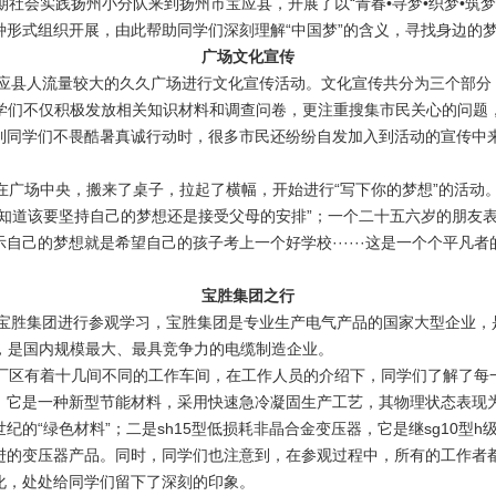
期社会实践扬州小分队来到扬州市宝应县，开展了以“青春•寻梦•织梦•筑
形式组织开展，由此帮助同学们深刻理解“中国梦”的含义，寻找身边的
广场文化宣传
县人流量较大的久久广场进行文化宣传活动。文化宣传共分为三个部分，
同学们不仅积极发放相关知识材料和调查问卷，更注重搜集市民关心的问
同学们不畏酷暑真诚行动时，很多市民还纷纷自发加入到活动的宣传中来
广场中央，搬来了桌子，拉起了横幅，开始进行“写下你的梦想”的活动
不知道该要坚持自己的梦想还是接受父母的安排”；一个二十五六岁的朋友
自己的梦想就是希望自己的孩子考上一个好学校······这是一个个平凡
宝胜集团之行
胜集团进行参观学习，宝胜集团是专业生产电气产品的国家大型企业，是
业，是国内规模最大、最具竞争力的电缆制造企业。
区有着十几间不同的工作车间，在工作人员的介绍下，同学们了解了每
，它是一种新型节能材料，采用快速急冷凝固生产工艺，其物理状态表现
的“绿色材料”；二是sh15型低损耗非晶合金变压器，它是继sg10型
进的变压器产品。同时，同学们也注意到，在参观过程中，所有的工作者
化，处处给同学们留下了深刻的印象。