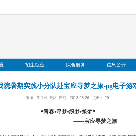
置
招生就业
综合服务
信息公开
我院暑期实践小分队赴宝应寻梦之旅-pg电子游
来源：学生处 团委
日期：2013-08-26
点击：
29
“青春•寻梦•织梦•筑梦”
——宝应寻梦之旅