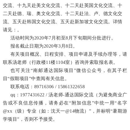
交流、十九天赴美文化交流、十二天赴英国文化交流、十
二天赴德、瑞、奥文化交流、十二天赴法、卢、德文化交
流、五天赴韩国文化交流、五天赴新加坡文化交流。详情
请见：。
活动时间为20
20年7月初至8月下旬期间分批进行。
报名截止日期为20
20
年3月
8
日。
有关项目概况、日程
安排、项目申请及手续办理等，请
联系汤老师（行政楼11楼
1104室）咨询并索取报名表。
也可关注“南邮通达国际项目”微信公众号，在其子栏
目“假期项目”中查阅有关信息。
联系电话：89716306 / 15861322658
qq：1977431622
/ 汤老师
-
通达国际交流（为避免商业广
告或不良信息传播，请务必在“附加信息”中统一用“名字
@xx
（级）专业（如：沈天一
@14
物流）”，并标明“
暑期游
学项目”，否则不予接受。